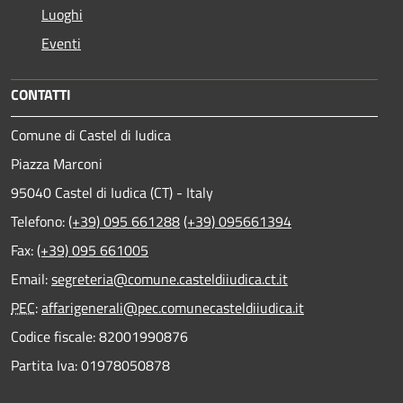
Luoghi
Eventi
CONTATTI
Comune di Castel di Iudica
Piazza Marconi
95040 Castel di Iudica (CT) - Italy
Telefono:
(+39) 095 661288
(+39) 095661394
Fax:
(+39) 095 661005
Email:
segreteria@comune.casteldiiudica.ct.it
PEC
:
affarigenerali@pec.comunecasteldiiudica.it
Codice fiscale: 82001990876
Partita Iva: 01978050878