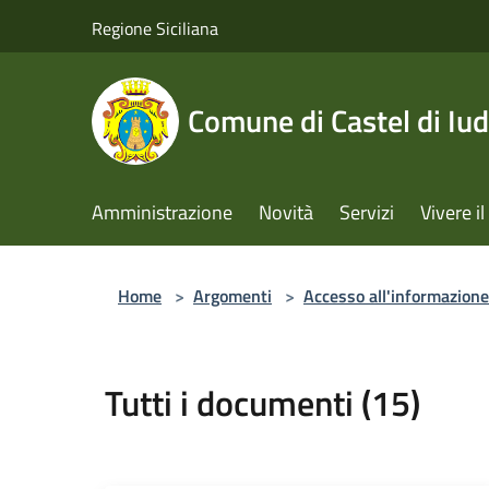
Salta al contenuto principale
Regione Siciliana
Comune di Castel di Iud
Amministrazione
Novità
Servizi
Vivere 
Home
>
Argomenti
>
Accesso all'informazione
Tutti i documenti (15)