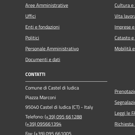
Aree Amministrative
Cultura e
Uffici
Vita lavor
Enti e fondazioni
Imprese 
Politici
Catasto e
Personale Amministrativo
Mobilità e
Documenti e dati
CONTATTI
Comune di Castel di Iudica
Prenotaz
Piazza Marconi
Segnalazi
95040 Castel di Iudica (CT) - Italy
Leggi le 
Telefono:
(+39) 095 661288
(+39) 095661394
Richiesta
Fax:
(+39) 095 661005