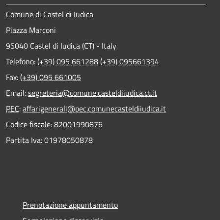
Comune di Castel di Iudica
Piazza Marconi
95040 Castel di Iudica (CT) - Italy
Telefono:
(+39) 095 661288
(+39) 095661394
Fax:
(+39) 095 661005
Email:
segreteria@comune.casteldiiudica.ct.it
PEC
:
affarigenerali@pec.comunecasteldiiudica.it
Codice fiscale: 82001990876
Partita Iva: 01978050878
Prenotazione appuntamento