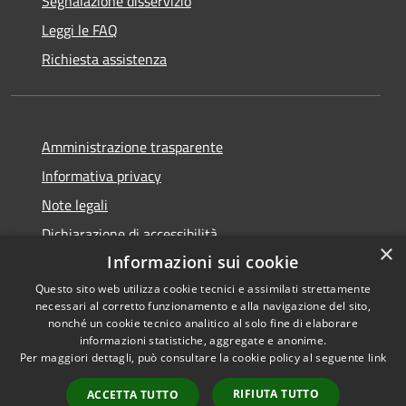
Segnalazione disservizio
Leggi le FAQ
Richiesta assistenza
Amministrazione trasparente
Informativa privacy
Note legali
Dichiarazione di accessibilità
×
Informazioni sui cookie
Questo sito web utilizza cookie tecnici e assimilati strettamente
necessari al corretto funzionamento e alla navigazione del sito,
RSS
Copyright © 2026 • Comune di
nonché un cookie tecnico analitico al solo fine di elaborare
informazioni statistiche, aggregate e anonime.
Accessibilità
Castel di Iudica • Powered by
Per maggiori dettagli, può consultare la cookie policy al seguente
link
Privacy
Municipium
Accesso
•
Cookie
redazione
RIFIUTA TUTTO
ACCETTA TUTTO