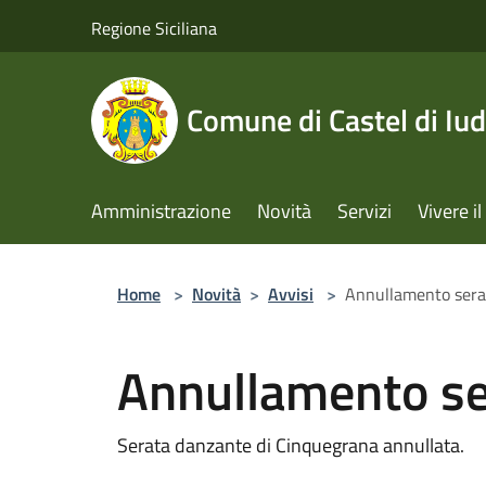
Salta al contenuto principale
Regione Siciliana
Comune di Castel di Iud
Amministrazione
Novità
Servizi
Vivere 
Home
>
Novità
>
Avvisi
>
Annullamento sera
Annullamento se
Serata danzante di Cinquegrana annullata.