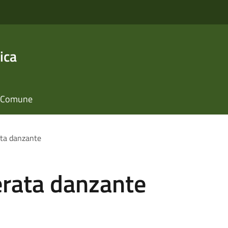
ica
il Comune
ta danzante
rata danzante