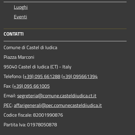
Luoghi
Eventi
CONTATTI
Comune di Castel di Iudica
Piazza Marconi
95040 Castel di Iudica (CT) - Italy
Telefono:
(+39) 095 661288
(+39) 095661394
Fax:
(+39) 095 661005
Email:
segreteria@comune.casteldiiudica.ct.it
PEC
:
affarigenerali@pec.comunecasteldiiudica.it
Codice fiscale: 82001990876
Partita Iva: 01978050878