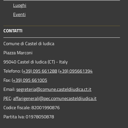
Luoghi
Eventi
CONTATTI
Comune di Castel di Iudica
Piazza Marconi
95040 Castel di Iudica (CT) - Italy
Telefono:
(+39) 095 661288
(+39) 095661394
Fax:
(+39) 095 661005
Email:
segreteria@comune.casteldiiudica.ct.it
PEC
:
affarigenerali@pec.comunecasteldiiudica.it
Codice fiscale: 82001990876
Partita Iva: 01978050878