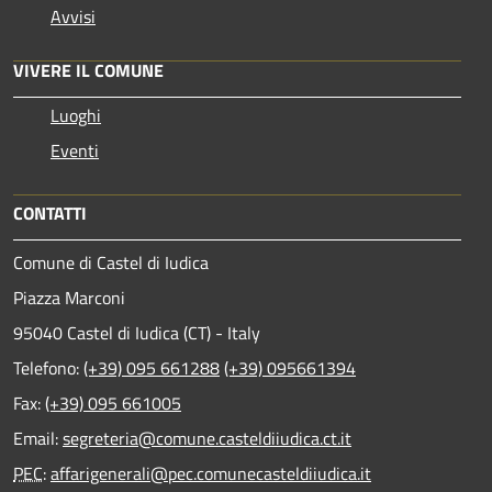
Avvisi
VIVERE IL COMUNE
Luoghi
Eventi
CONTATTI
Comune di Castel di Iudica
Piazza Marconi
95040 Castel di Iudica (CT) - Italy
Telefono:
(+39) 095 661288
(+39) 095661394
Fax:
(+39) 095 661005
Email:
segreteria@comune.casteldiiudica.ct.it
PEC
:
affarigenerali@pec.comunecasteldiiudica.it