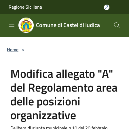
Salta al contenuto principale
Regione Siciliana
Comune di Castel di Iudica
Home
>
Modifica allegato "A"
del Regolamento area
delle posizioni
organizzative
Delibera di giunta municipale n.10 del 20 febbraio